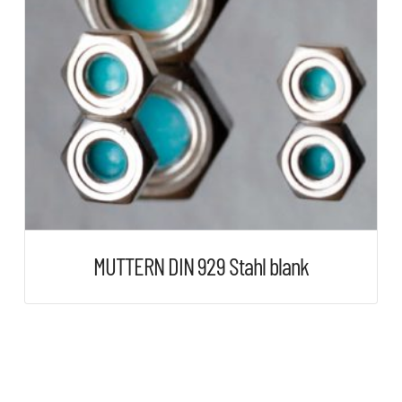
können
auf
der
Produktseite
gewählt
werden
MUTTERN DIN 929 Stahl blank
Dieses
Produkt
weist
mehrere