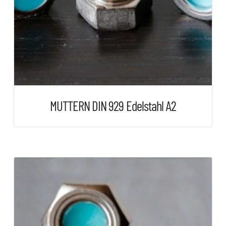
Produktseite
gewählt
werden
MUTTERN DIN 929 Edelstahl A2
Dieses
Produkt
weist
mehrere
Varianten
auf.
Die
Optionen